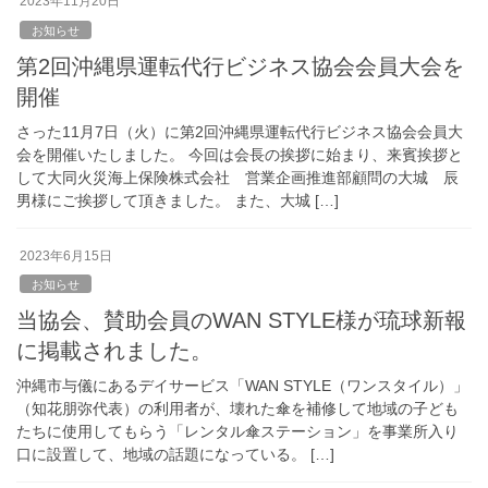
2023年11月20日
お知らせ
第2回沖縄県運転代行ビジネス協会会員大会を
開催
さった11月7日（火）に第2回沖縄県運転代行ビジネス協会会員大
会を開催いたしました。 今回は会長の挨拶に始まり、来賓挨拶と
して大同火災海上保険株式会社 営業企画推進部顧問の大城 辰
男様にご挨拶して頂きました。 また、大城 […]
2023年6月15日
お知らせ
当協会、賛助会員のWAN STYLE様が琉球新報
に掲載されました。
沖縄市与儀にあるデイサービス「WAN STYLE（ワンスタイル）」
（知花朋弥代表）の利用者が、壊れた傘を補修して地域の子ども
たちに使用してもらう「レンタル傘ステーション」を事業所入り
口に設置して、地域の話題になっている。 […]