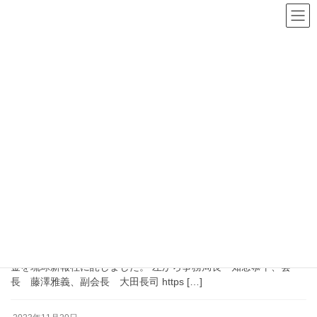
宮良
HOME
宮良
2024年3月25日
お知らせ
能登半島地震義援金を琉球新報社に託しまし
た
能登半島地震で加盟社から被災地支援をしたいとの声が上がり琉
球新報社を訪れました。 1日も早い復刻を願って、10万円の義援
金を琉球新報社に託しました。 左から事務局長 知念恭平、会
長 藤澤雅義、副会長 大田長司 https […]